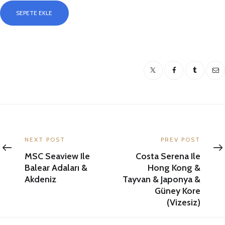
Norwegian
SEPETE EKLE
Viva
ile
İstanbul
Çıkışlı
Akdeniz
&
Yunan
Yazı
Adaları
&
gezinmesi
Previous
Next
NEXT POST
PREV POST
Sicilya
post:
post:
MSC Seaview Ile
Costa Serena Ile
adet
Balear Adaları &
Hong Kong &
Akdeniz
Tayvan & Japonya &
Güney Kore
(Vizesiz)