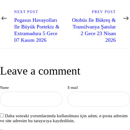
gezinmesi
Previous
Next
NEXT POST
PREV POST
post:
post:
Pegasus Havayolları
Otobüs Ile Bükreş &
Ile Büyük Portekiz &
Transilvanya Şatolar
Extramadura 5 Gece
2 Gece 23 Nisan
07 Kasım 2026
2026
Leave a comment
Name
E-mail
Daha sonraki yorumlarımda kullanılması için adım, e-posta adresim
ve site adresim bu tarayıcıya kaydedilsin.