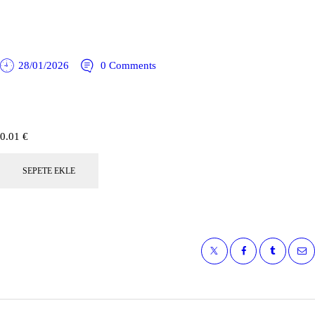
28/01/2026
0
Comments
0.01
€
Otobüs
ile
SEPETE EKLE
Bükreş
&
Transilvanya
Şatolar
2
Gece
19
Mart
2026
adet
Yazı